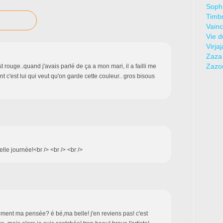
Sophi
Timbr
Vainc
Vie d
Virja
Zaza
Zazo
est rouge..quand j'avais parlé de ça a mon mari, il a failli me
t c'est lui qui veut qu'on garde cette couleur.. gros bisous
elle journée!<br /> <br /> <br />
hement ma pensée? é bé,ma belle! j'en reviens pas! c'est