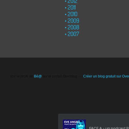
2012
2011
2010
2009
2008
2007
Voir le profil de
Bé@
sur le portail Overblog
Créer un blog gratuit sur Ove
FACE A - un podcast 