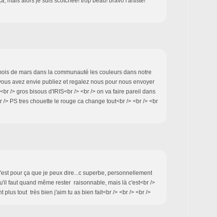
ça, mais alors je suis scotchée! trop beau! bravo l'artiste!
 mois de mars dans la communauté les couleurs dans notre
e vous avez envie publiez et regalez nous pour nous envoyer
s<br /> gros bisous d'IRIS<br /> <br /> on va faire pareil dans
r /> PS tres chouette le rouge ca change tout<br /> <br /> <br
a c'est pour ça que je peux dire...c superbe, personnellement
qu'il faut quand même rester raisonnable, mais là c'est<br />
 plus tout très bien j'aim tu as bien fait<br /> <br /> <br />