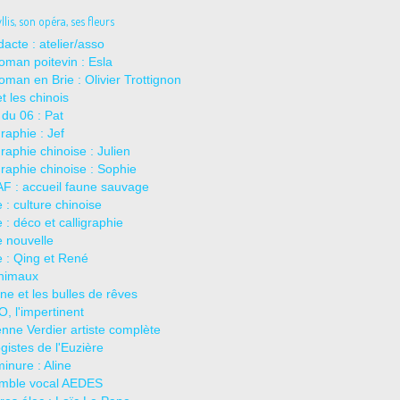
lis, son opéra, ses fleurs
dacte : atelier/asso
oman poitevin : Esla
oman en Brie : Olivier Trottignon
t les chinois
 du 06 : Pat
graphie : Jef
graphie chinoise : Julien
graphie chinoise : Sophie
F : accueil faune sauvage
 : culture chinoise
 : déco et calligraphie
 nouvelle
 : Qing et René
animaux
ne et les bulles de rêves
, l'impertinent
nne Verdier artiste complète
gistes de l'Euzière
inure : Aline
mble vocal AEDES