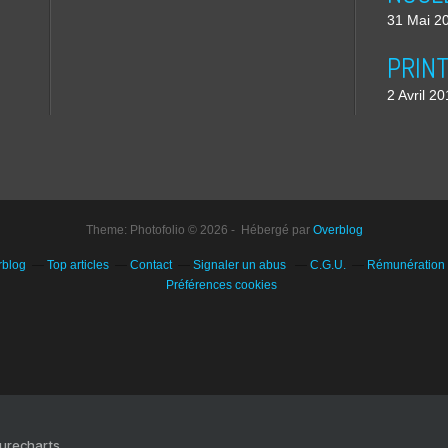
31 Mai 2
2 Avril 2
Theme: Photofolio © 2026 - Hébergé par
Overblog
rblog
Top articles
Contact
Signaler un abus
C.G.U.
Rémunération e
Préférences cookies
Purecharts