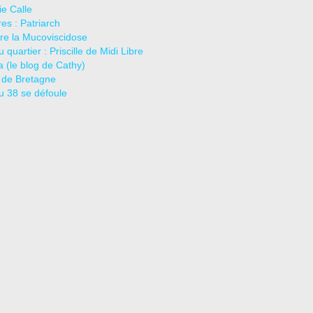
e Calle
es : Patriarch
re la Mucoviscidose
u quartier : Priscille de Midi Libre
ja (le blog de Cathy)
 de Bretagne
u 38 se défoule