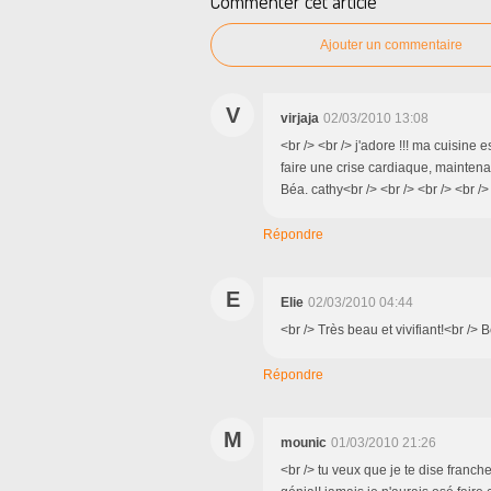
Commenter cet article
Ajouter un commentaire
V
virjaja
02/03/2010 13:08
<br /> <br /> j'adore !!! ma cuisine 
faire une crise cardiaque, maintenan
Béa. cathy<br /> <br /> <br /> <br />
Répondre
E
Elie
02/03/2010 04:44
<br /> Très beau et vivifiant!<br /> B
Répondre
M
mounic
01/03/2010 21:26
<br /> tu veux que je te dise franc