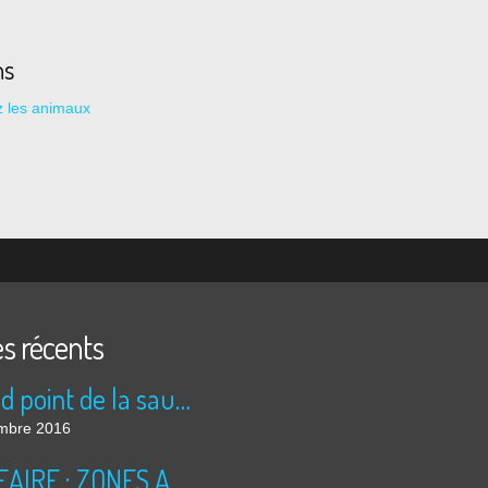
ns
 les animaux
es récents
Le rond point de la saucisse
mbre 2016
NUCLEAIRE : ZONES A RISQUES