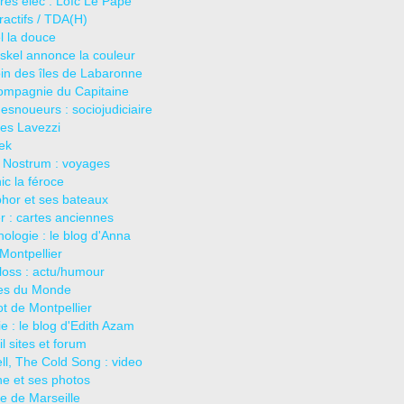
res élec : Loïc Le Pape
actifs / TDA(H)
l la douce
iskel annonce la couleur
in des îles de Labaronne
ompagnie du Capitaine
esnoueurs : sociojudiciaire
les Lavezzi
ek
 Nostrum : voyages
c la féroce
hor et ses bateaux
er : cartes anciennes
hologie : le blog d'Anna
Montpellier
loss : actu/humour
es du Monde
ot de Montpellier
e : le blog d'Edith Azam
il sites et forum
ll, The Cold Song : video
e et ses photos
e de Marseille