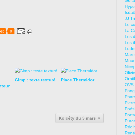
Guita
Hyper
Isdaë
JJ Tr
Le co
La C
st
0
Les d
Les î
Lude
Mare
Mouni
Nicep
Olivi
Ornit
Gimp : texte texturé
Place Thermidor
OVS 
teur
Pang
Phar
Pierr
Poési
Porta
Koicéty du 3 mars
Purce
Régin
René