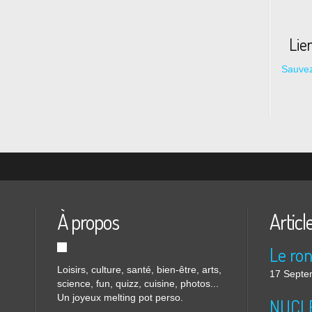
Lie
Sauvez
À propos
Articl
Loisirs, culture, santé, bien-être, arts,
17 Septe
science, fun, quizz, cuisine, photos...
Un joyeux melting pot perso.