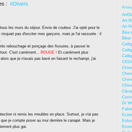
es :
#Divers
Amaryl
ArtDi
Art R
Art R
ous les murs du séjour. Envie de couleur. J'ai opté pour le
Béa e
squait pas d'exciter mes garçons, mais je l'ai rassurée : il
Biker
.
Calli
après rebouchage et ponçage des fissures, à passer le
Calli
rtout. C'est carrément...
ROUGE !
Et carrément plus
Calli
lors que je n'avais pas bavé en faisant le rechampi, j'ai
CEDA
Chine
Chine
Chine
Chine
Clic
Corin
Dr WO
Fabie
tection ni remis les meubles en place. Surtout, je n'ai pas
Ecolo
a que je compte poser au mur derrière le canapé. Mais je
Enlum
Ense
tement plus gai.