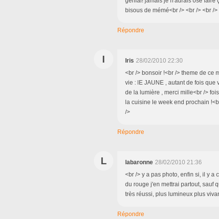
génial! jamais je n'aurais osé faire 
bisous de mémé<br /> <br /> <br />
Répondre
I
Iris
28/02/2010 22:30
<br /> bonsoir !<br /> theme de ce
vie : lE JAUNE , autant de fois qu
de la lumière , merci mille<br /> foi
la cuisine le week end prochain !<b
/>
Répondre
L
labaronne
28/02/2010 21:36
<br /> y a pas photo, enfin si, il y 
du rouge j'en mettrai partout, sauf 
très réussi, plus lumineux plus vivant
Répondre