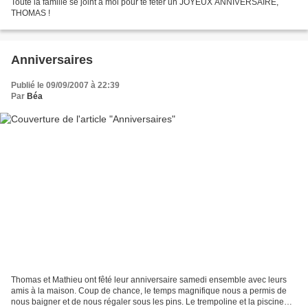
Toute la famille se joint à moi pour te fêter un JOYEUX ANNIVERSAIRE,
THOMAS !
Anniversaires
Publié le 09/09/2007 à 22:39
Par
Béa
Thomas et Mathieu ont fêté leur anniversaire samedi ensemble avec leurs
amis à la maison. Coup de chance, le temps magnifique nous a permis de
nous baigner et de nous régaler sous les pins. Le trempoline et la piscine