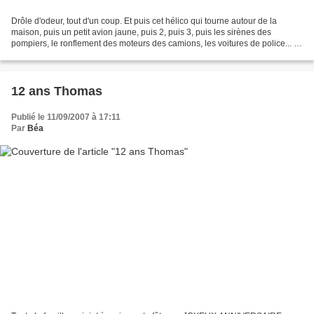
Drôle d'odeur, tout d'un coup. Et puis cet hélico qui tourne autour de la
maison, puis un petit avion jaune, puis 2, puis 3, puis les sirènes des
pompiers, le ronflement des moteurs des camions, les voitures de police... Je
vois beaucoup de fumée. Je...
12 ans Thomas
Publié le 11/09/2007 à 17:11
Par
Béa