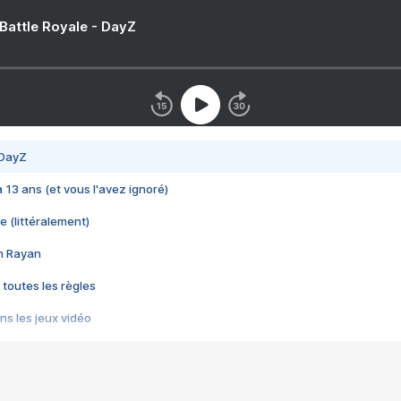
 Battle Royale - DayZ
 DayZ
 a 13 ans (et vous l'avez ignoré)
e (littéralement)
im Rayan
 toutes les règles
s les jeux vidéo
us choquant de Rockstar ? - Le scandale BULLY
e plus moche de Steam