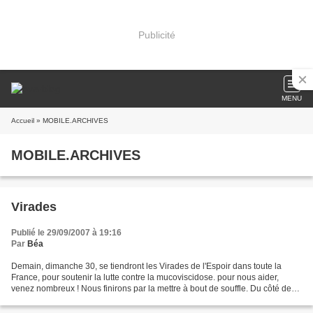
Publicité
MENU
Accueil
» MOBILE.ARCHIVES
MOBILE.ARCHIVES
Virades
Publié le 29/09/2007 à 19:16
Par
Béa
Demain, dimanche 30, se tiendront les Virades de l'Espoir dans toute la
France, pour soutenir la lutte contre la mucoviscidose. pour nous aider,
venez nombreux ! Nous finirons par la mettre à bout de souffle. Du côté de
Montpellier, les Virades risquent...