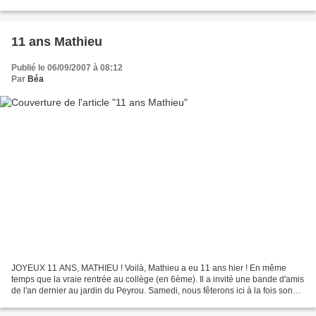
n'ont pas désempli et l'humeur était...
11 ans Mathieu
Publié le 06/09/2007 à 08:12
Par
Béa
JOYEUX 11 ANS, MATHIEU ! Voilà, Mathieu a eu 11 ans hier ! En même
temps que la vraie rentrée au collège (en 6ème). Il a invité une bande d'amis
de l'an dernier au jardin du Peyrou. Samedi, nous fêterons ici à la fois son
anniversaire et celui de Thomas...