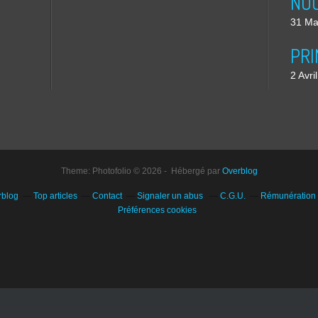
31 Ma
2 Avri
Theme: Photofolio © 2026 - Hébergé par
Overblog
rblog
Top articles
Contact
Signaler un abus
C.G.U.
Rémunération e
Préférences cookies