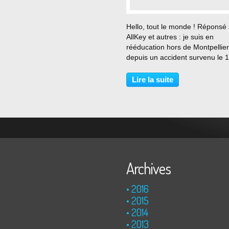
…
Hello, tout le monde ! Réponsé
AllKey et autres : je suis en
rééducation hors de Montpellier
depuis un accident survenu le 
août dernier et je viens de trou
cybercafé dans le village (et,
Lire la suite
accessoirement, de me rappell
mon identifiant et...
Archives
2016
2015
2014
2013