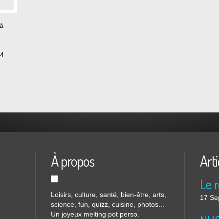
 à
14
ver un
er de
À propos
Arti
Loisirs, culture, santé, bien-être, arts,
17 Se
science, fun, quizz, cuisine, photos...
Un joyeux melting pot perso.