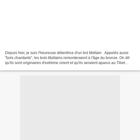
Depuis hier, je suis l'heureuse détentrice d'un bol tibétain . Appelés aussi
"bols chantants", les bols tibétains remonteraient à l'âge du bronze. On dit
qu'ils sont originaires d'extrème orient et qu'ils seraient aparus au Tibet
après être passés par...