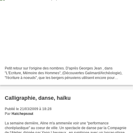
Petit retour sur l'origine des nombres. D'après Georges Jean , dans
"L'Ecriture, Mémoire des Hommes", (Découvertes Galimard/Archéologie),
"l'écriture à noeuds", que les bergers péruviens utilisent encore pour
compter les troupeaux, est un mode d'expression...
Calligraphie, danse, haïku
Publié le 21/03/2009 à 18:28
Par
Hatchepsout
La semaine dernière, Aline m'a ammenée voir une "performance
choréplastique" au coeur de ville. Un spectacle de danse par la Compagnie
de l'Atelier, dirigée par Yann Lheureux , en symbiose avec un lancer-glisser