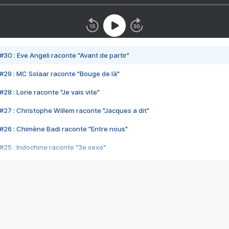
#30 : Eve Angeli raconte "Avant de partir"
#29 : MC Solaar raconte "Bouge de là"
28 : Lorie raconte "Je vais vite"
#27 : Christophe Willem raconte "Jacques a dit"
#26 : Chimène Badi raconte "Entre nous"
#25 : Indochine raconte "3e sexe"
#24 : Zaho raconte "C'est chelou"
#23 : Patrick Bruel raconte "Au café des délices"
#22 : Kyo raconte "Le chemin"
#21 : Nolwenn Leroy raconte "Cassé"