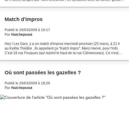
de calligraphie par Jeff Crevon , qui projetait...
Match d'impros
Publié le 20/03/2009 à 19:17
Par
Hatchepsout
Hey ! Les Gars, y a un match d'impros mercredi prochain (25 mars), à 21 h
au KaWa Théâtre . Ils appellent ça "Katch Impro". Merci Hervé, pour l'info.
C'est 18 rue Fouques (qui rejoint le haut de la rue Clémenceau). Ce n'est
pas gratuit (compter dans les...
Où sont passées les gazelles ?
Publié le 20/03/2009 à 18:26
Par
Hatchepsout