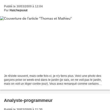
Publié le 30/03/2009 à 12:04
Par
Hatchepsout
Je résiste souvent, mais cette fois-ci, je n'y tiens plus. Voici une photo des
garçons prise ce week-end dans le jardin (je sais, on ne voit pas le jardin,
mais on voit un léger contre-jour). Vous avez remarqué comme certains
aiment poser lorsqu'ils sortent...
Analyste-programmeur
Publié le 30/03/2009 à 11:30