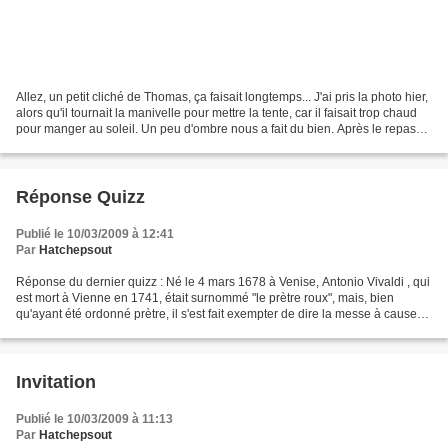
Allez, un petit cliché de Thomas, ça faisait longtemps... J'ai pris la photo hier,
alors qu'il tournait la manivelle pour mettre la tente, car il faisait trop chaud
pour manger au soleil. Un peu d'ombre nous a fait du bien. Après le repas
(tielles sétoises,...
Réponse Quizz
Publié le 10/03/2009 à 12:41
Par
Hatchepsout
Réponse du dernier quizz : Né le 4 mars 1678 à Venise, Antonio Vivaldi , qui
est mort à Vienne en 1741, était surnommé "le prètre roux", mais, bien
qu'ayant été ordonné prètre, il s'est fait exempter de dire la messe à cause
de son état de santé : il...
Invitation
Publié le 10/03/2009 à 11:13
Par
Hatchepsout