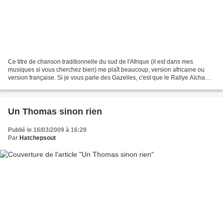
Ce titre de chanson traditionnelle du sud de l'Afrique (il est dans mes
musiques si vous cherchez bien) me plaît beaucoup, version africaine ou
version française. Si je vous parle des Gazelles, c'est que le Rallye Aïcha
des Gazelles est en route (du 14...
Un Thomas sinon rien
Publié le 16/03/2009 à 16:29
Par
Hatchepsout