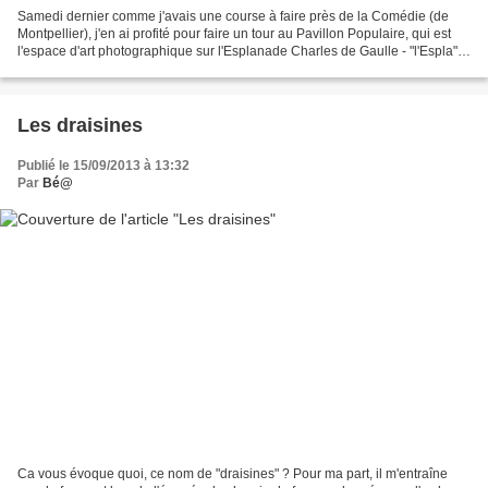
Samedi dernier comme j'avais une course à faire près de la Comédie (de
Montpellier), j'en ai profité pour faire un tour au Pavillon Populaire, qui est
l'espace d'art photographique sur l'Esplanade Charles de Gaulle - "l'Espla",
comme l'appellent les habitués,...
Les draisines
Publié le 15/09/2013 à 13:32
Par
Bé@
Ca vous évoque quoi, ce nom de "draisines" ? Pour ma part, il m'entraîne