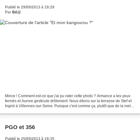
Publié le 29/09/2013 à 19:29
Par
Bé@
Mince ! Comment est-ce que j'ai pu rater cette photo ? Armance a les yeux
fermés et Aurore gesticule drôlement. Nous étions sur la terrasse de Stef et
Ingrid à Villennes-sur-Seine. Puisque c'est comme ça, plutôt que de la mettre
à la poubelle, ce que...
PGO et 356
Publié le 25/09/2013 à 19:35