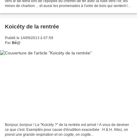
vers le far-west lors de l'épopée du chemin de fer avec la ruée vers l'or, les
mines de charbon ... et aussi les promenades à l'orée de bois qui sentent le
champignon frais et les...
Koicéty de la rentrée
Publié le 14/09/2013 à 07:59
Par
Bé@
Bonjour, bonjour ! Le "Koicéty ?" de la rentrée est arrivé ! A vous de deviner
ce que c'est. Exemptés pour cause d'érudition exacerbée : H & H. Allez, on
prend une grande respiration et on cogite, on cogite...