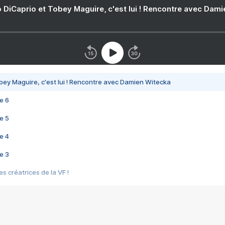
 DiCaprio et Tobey Maguire, c'est lui ! Rencontre avec Dam
bey Maguire, c'est lui ! Rencontre avec Damien Witecka
e 6
e 5
e 4
e 3
s créatrices de la VF !
e 2
e 1