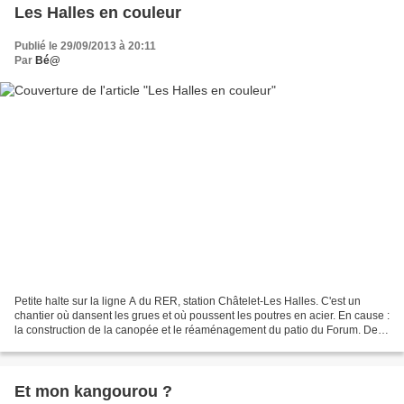
Les Halles en couleur
Publié le 29/09/2013 à 20:11
Par
Bé@
Petite halte sur la ligne A du RER, station Châtelet-Les Halles. C'est un
chantier où dansent les grues et où poussent les poutres en acier. En cause :
la construction de la canopée et le réaménagement du patio du Forum. Des
travaux qui dureront encore...
Et mon kangourou ?