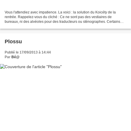
Vous l'attendiez avec impatience. La voici : la solution du Koicéty de la
rentrée. Rappelez-vous du cliché : Ce ne sont pas des vestiaires de
bureaux, ni des alvéoles pour des traducteurs ou sténographes. Certains
d'entre-vous avaient trouvé la réponse...
Plossu
Publié le 17/09/2013 à 14:44
Par
Bé@