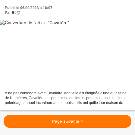
Publié le 06/09/2013 à 16:07
Par
Bé@
A ne pas confondre avec Cavalaire, dont elle est éloignée d'une quinzaine
de kilomètres, Cavalière est pour mes cousins -et pour moi aussi- un lieu de
pélerinage annuel incontournable depuis qu'ils ont quitté leur maison de
vacances en bordure de plage...
Page suivante >