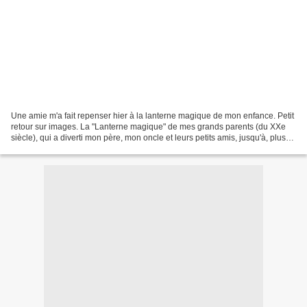
Une amie m'a fait repenser hier à la lanterne magique de mon enfance. Petit
retour sur images. La "Lanterne magique" de mes grands parents (du XXe
siècle), qui a diverti mon père, mon oncle et leurs petits amis, jusqu'à, plus
récemment, mes propres enfants...