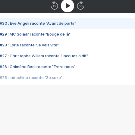
#30 : Eve Angeli raconte "Avant de partir"
#29 : MC Solaar raconte "Bouge de là"
28 : Lorie raconte "Je vais vite"
#27 : Christophe Willem raconte "Jacques a dit"
#26 : Chimène Badi raconte "Entre nous"
#25 : Indochine raconte "3e sexe"
#24 : Zaho raconte "C'est chelou"
#23 : Patrick Bruel raconte "Au café des délices"
#22 : Kyo raconte "Le chemin"
#21 : Nolwenn Leroy raconte "Cassé"
#20 : Patrick Hernandez raconte "Born to be alive"