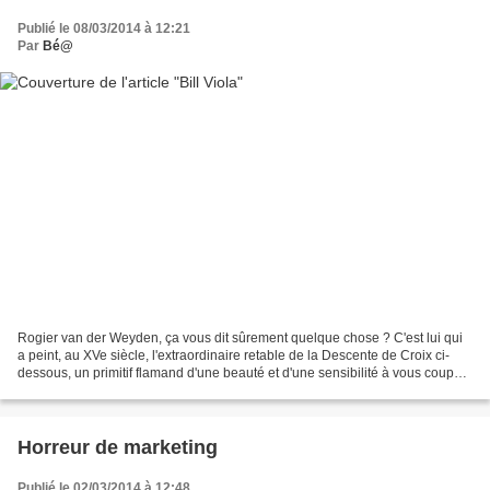
Publié le 08/03/2014 à 12:21
Par
Bé@
Rogier van der Weyden, ça vous dit sûrement quelque chose ? C'est lui qui
a peint, au XVe siècle, l'extraordinaire retable de la Descente de Croix ci-
dessous, un primitif flamand d'une beauté et d'une sensibilité à vous couper
le souffle. Une autre Descente...
Horreur de marketing
Publié le 02/03/2014 à 12:48