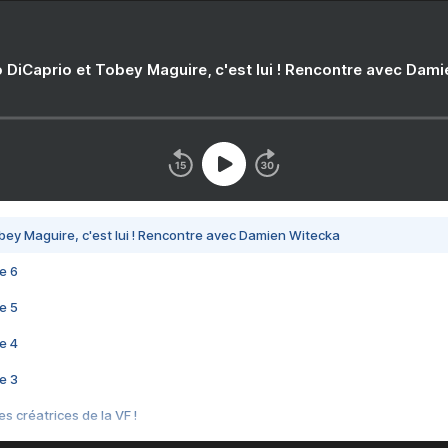
 DiCaprio et Tobey Maguire, c'est lui ! Rencontre avec Dam
bey Maguire, c'est lui ! Rencontre avec Damien Witecka
e 6
e 5
e 4
e 3
s créatrices de la VF !