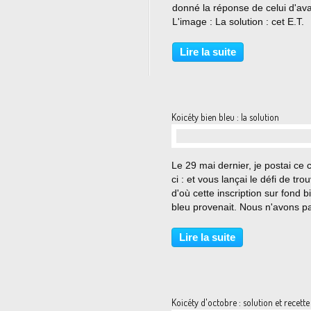
donné la réponse de celui d'ava
L'image : La solution : cet E.T.
représente la partie supérieure 
poche ventrale d'une raie. Brav
Lire la suite
Sylvie qui a tout de suite trouvé
croire...
Koicéty bien bleu : la solution
…
Le 29 mai dernier, je postai ce c
ci : et vous lançai le défi de tro
d'où cette inscription sur fond b
bleu provenait. Nous n'avons p
gagnant, mais je vous donne la
solution en image : Regardez bi
Lire la suite
Sur chaque aile se trouve la mê
Koicéty d'octobre : solution et recette