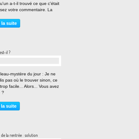
'un a-t-il trouvé ce que c'était
ssez votre commentaire. La
ion dans quelques jours.
 la suite
st-il ?
…
leau-mystère du jour : Je ne
is pas où le trouver sinon, ce
 trop facile... Alors... Vous avez
 ?
 la suite
 de la rentrée : solution