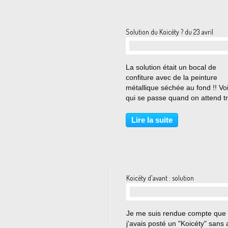
Solution du Koicéty ? du 23 avril
…
La solution était un bocal de
confiture avec de la peinture
métallique séchée au fond !! Voi
qui se passe quand on attend t
longtemps avant de finir ses
oeuvres... Donc, Louise, tu ne
Lire la suite
pourras pas le boire, heureuse
Quant à Sim, qui a vu également
Koicéty d'avant : solution
…
Je me suis rendue compte que
j'avais posté un "Koicéty" sans 