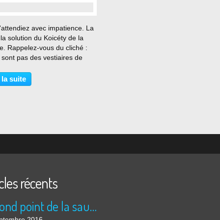
…
'attendiez avec impatience. La
: la solution du Koicéty de la
e. Rappelez-vous du cliché :
sont pas des vestiaires de
x, ni des alvéoles pour des
cteurs ou sténographes.
 la suite
ns d'entre-vous avaient trouvé
onse...
cles récents
Le rond point de la saucisse
ptembre 2016