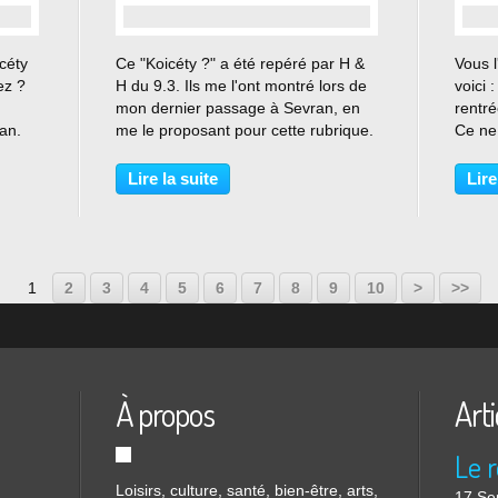
…
icéty
Ce "Koicéty ?" a été repéré par H &
Vous l
ez ?
H du 9.3. Ils me l'ont montré lors de
voici 
mon dernier passage à Sevran, en
rentré
an.
me le proposant pour cette rubrique.
Ce ne 
 bon
En vérité, je trouve que c'est une
bureau
" que
excellente idée. Pourtant, je ne suis
tradu
Lire la suite
Lire
it.
pas certaine du tout que quelqu'un...
Certai
la rép
1
2
3
4
5
6
7
8
9
10
>
>>
À propos
Arti
Loisirs, culture, santé, bien-être, arts,
17 Se