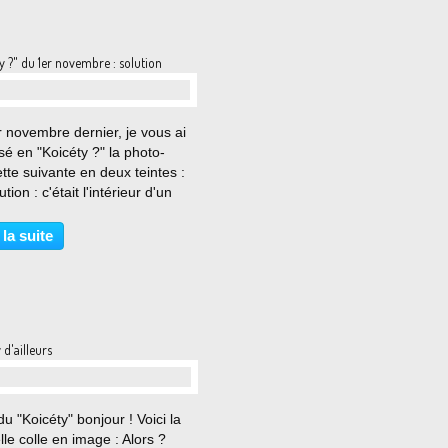
y ?" du 1er novembre : solution
…
 novembre dernier, je vous ai
é en "Koicéty ?" la photo-
tte suivante en deux teintes :
tion : c'était l'intérieur d'un
cle de vernis pour bois.
ement, je ne l'avais pas
 la suite
amment bien refermé et les
 noires...
 d'ailleurs
…
u "Koicéty" bonjour ! Voici la
le colle en image : Alors ?