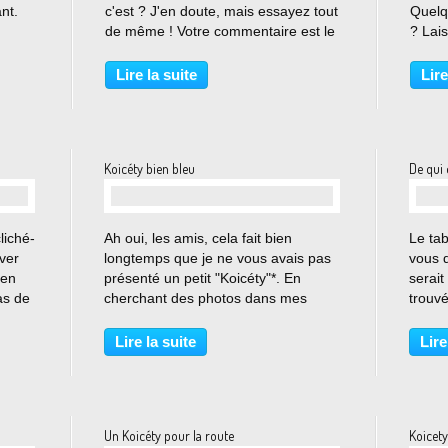
nt.
c'est ? J'en doute, mais essayez tout
Quelqu
de même ! Votre commentaire est le
? Lai
de la
bienvenu.
solut
o à
Lire la suite
Lire
 (à
Koicéty bien bleu
De qui e
…
liché-
Ah oui, les amis, cela fait bien
Le tab
uver
longtemps que je ne vous avais pas
vous d
ien
présenté un petit "Koicéty"*. En
serait
as de
cherchant des photos dans mes
trouvé
albums pour refaire le bandeau du
en !
blog (c'est pas pour tout de suite), je
Lire la suite
Lire
me...
suis tombée sur celle-ci : D'accord,
on voit bien...
Un Koicéty pour la route
Koicety