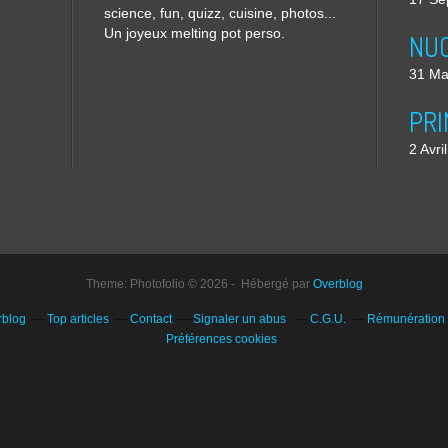
science, fun, quizz, cuisine, photos...
Un joyeux melting pot perso.
31 Ma
2 Avri
Theme: Photofolio © 2026 - Hébergé par
Overblog
rblog
Top articles
Contact
Signaler un abus
C.G.U.
Rémunération e
Préférences cookies