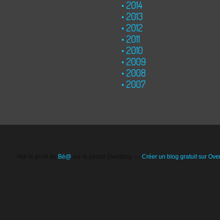
2014
2013
2012
2011
2010
2009
2008
2007
Voir le profil de
Bé@
sur le portail Overblog
Créer un blog gratuit sur Ove