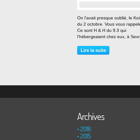
…
On l'avait presque oublié, le Ko
du 2 octobre. Vous vous rappel
Ce sont H & H du 9.3 qui
l'hébergeaient chez eux, à Sevr
Ils avaient pensé qu'il ferait un
Koicéty. Et il est tellement "bon
Lire la suite
personne n'a trouvé ce que c'éta
La solution...
Archives
2016
2015