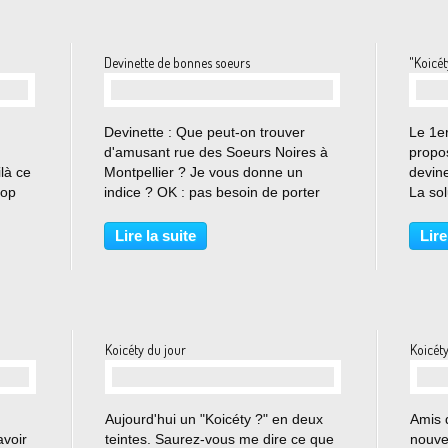
Devinette de bonnes soeurs
"Koicét
…
Devinette : Que peut-on trouver
Le 1er
d'amusant rue des Soeurs Noires à
propos
là ce
Montpellier ? Je vous donne un
devine
rop
indice ? OK : pas besoin de porter
La solu
votre regard vers les nues, le Saint-
couver
Esprit ne vous aidera pas forcément.
Visibl
Lire la suite
Lire
ment.
Restez-donc au ras du sol. La
suffis
...
réponse au prochain...
tâches
Koicéty du jour
Koicéty
…
Aujourd'hui un "Koicéty ?" en deux
Amis d
avoir
teintes. Saurez-vous me dire ce que
nouvel