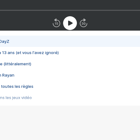
 DayZ
 a 13 ans (et vous l'avez ignoré)
e (littéralement)
im Rayan
 toutes les règles
s les jeux vidéo
us choquant de Rockstar ? - Le scandale BULLY
e plus moche de Steam
du RÊVE tourne au CAUCHEMAR