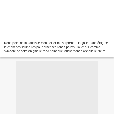
Rond point de la saucisse Montpellier me surprendra toujours. Une énigme :
le choix des sculptures pour orner ses ronds-points. J'ai choisi comme
symbole de cette énigme le rond point que tout le monde appelle ici "le rond
point de la saucisse". C'est...