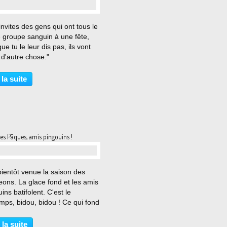
…
 invites des gens qui ont tous le
groupe sanguin à une fête,
ue tu le leur dis pas, ils vont
 d'autre chose."
 la suite
es Pâques, amis pingouins !
…
bientôt venue la saison des
eons. La glace fond et les amis
ins batifolent. C'est le
mps, bidou, bidou ! Ce qui fond
 -cependant de façon moins
e- c'est la lourdeur de l'esprit,
 la suite