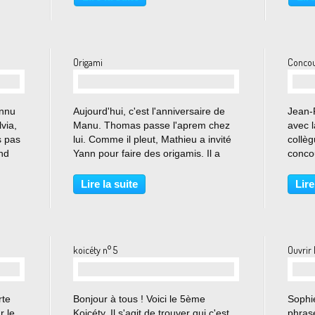
ce so
nébul
Origami
Concour
…
onnu
Aujourd'hui, c'est l'anniversaire de
Jean-F
via,
Manu. Thomas passe l'aprem chez
avec l
s pas
lui. Comme il pleut, Mathieu a invité
collè
and
Yann pour faire des origamis. Il a
concou
uivi
déjà fait un poisson japonais très
Conco
érivé.
esthétique. En voici un qui va leur
toutes
Lire la suite
Lire
donner du fil à retordre : Et voici un...
ces co
mund_F
son si
koicéty n° 5
Ouvrir 
…
rte
Bonjour à tous ! Voici le 5ème
Sophie
r le
Koicéty. Il s'agit de trouver qui c'est,
phrase