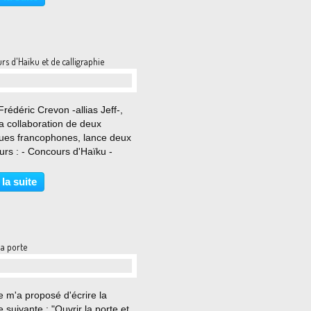
nt les idées sombres et
euses....
s d'Haïku et de calligraphie
…
rédéric Crevon -allias Jeff-,
a collaboration de deux
gues francophones, lance deux
rs : - Concours d'Haïku -
urs de Calligraphie Pour
 les informations concernant
 la suite
ncours, voici le lien direct sur
te "Encre...
la porte
…
 m'a proposé d'écrire la
 suivante : "Ouvrir la porte et