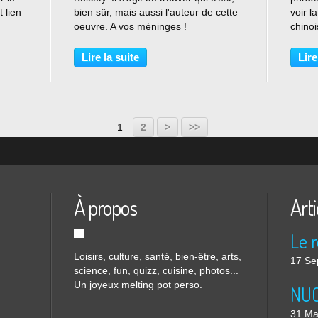
 lien
bien sûr, mais aussi l'auteur de cette
voir l
oeuvre. A vos méninges !
chinoi
eo/x4
même s
o-
faudr
Lire la suite
Lire
tez
d'arri
ous
d'harm
1
2
>
>>
À propos
Arti
Loisirs, culture, santé, bien-être, arts,
17 Se
science, fun, quizz, cuisine, photos...
Un joyeux melting pot perso.
31 Ma