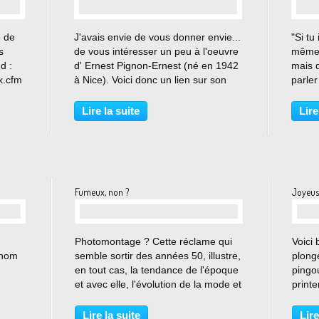
…
é de
J'avais envie de vous donner envie...
"Si tu
s
de vous intéresser un peu à l'oeuvre
même 
d :
d' Ernest Pignon-Ernest (né en 1942
mais q
x.cfm
à Nice). Voici donc un lien sur son
parler
site officiel, où vous pourrez jeter un
endid=
oeil furtif ou un regard intense sur
Lire la suite
Lire
quelques unes de ses sérigraphies...
x.cfm
endid=
Fumeux, non ?
Joyeus
…
Photomontage ? Cette réclame qui
Voici 
e nom
semble sortir des années 50, illustre,
plong
en tout cas, la tendance de l'époque
pingou
et avec elle, l'évolution de la mode et
printe
la versatilité de la médecine :
aussi
visibl
Lire la suite
Lire