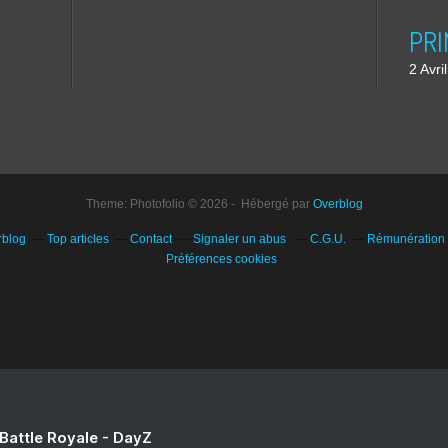
2 Avri
Theme: Photofolio © 2026 - Hébergé par
Overblog
rblog
Top articles
Contact
Signaler un abus
C.G.U.
Rémunération e
Préférences cookies
 Battle Royale - DayZ