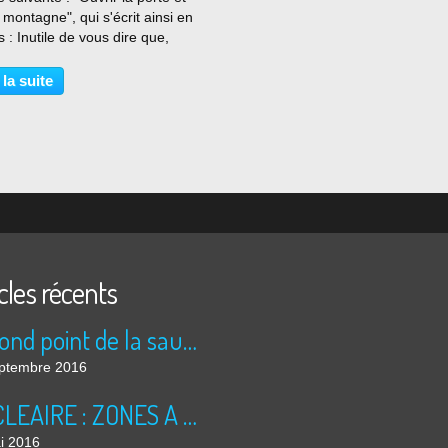
a montagne", qui s'écrit ainsi en
s : Inutile de vous dire que,
i ça a l'air très simple, il me
a m'entrainer longtemps avant
 la suite
ver à quelque chose
onieux....
cles récents
Le rond point de la saucisse
ptembre 2016
NUCLEAIRE : ZONES A RISQUES
i 2016