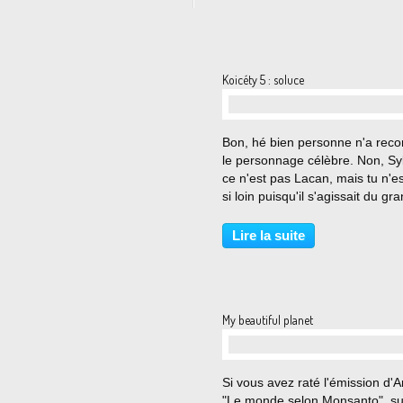
Koicéty 5 : soluce
…
Bon, hé bien personne n'a rec
le personnage célèbre. Non, Syl
ce n'est pas Lacan, mais tu n'e
si loin puisqu'il s'agissait du gr
Sigmund Freud , dont Lacan a s
la voie, même s'il en a un peu d
Lire la suite
Lien Wikipedia sur Freud :
http://fr.wikipedia.org/wiki/Sig
reud...
My beautiful planet
…
Si vous avez raté l'émission d'A
"Le monde selon Monsanto", su