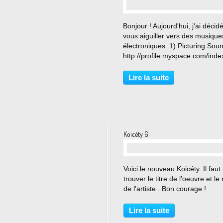
…
Bonjour ! Aujourd'hui, j'ai décid
vous aiguiller vers des musique
électroniques. 1) Picturing Soun
http://profile.myspace.com/inde
?
fuseaction=user.viewprofile&fri
Lire la suite
75933012 2) Arnaud K :
http://profile.myspace.com/inde
?
fuseaction=user.viewprofile&fri
330931874...
Koicéty 6
…
Voici le nouveau Koicéty. Il faut
trouver le titre de l'oeuvre et l
de l'artiste . Bon courage !
Lire la suite