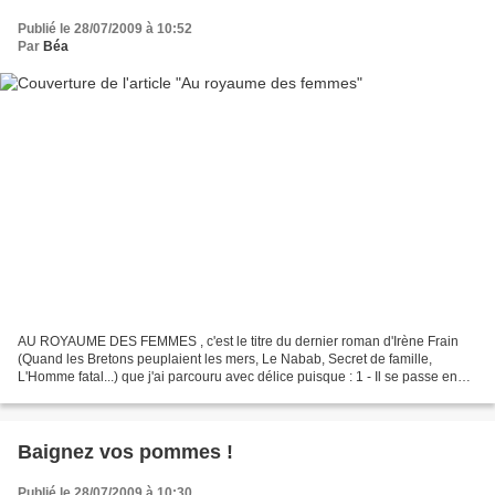
Publié le 28/07/2009 à 10:52
Par
Béa
AU ROYAUME DES FEMMES , c'est le titre du dernier roman d'Irène Frain
(Quand les Bretons peuplaient les mers, Le Nabab, Secret de famille,
L'Homme fatal...) que j'ai parcouru avec délice puisque : 1 - Il se passe en
Chine, dans les années 20. 2 - Il est...
Baignez vos pommes !
Publié le 28/07/2009 à 10:30