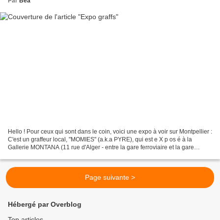
Par
Béa
Hello ! Pour ceux qui sont dans le coin, voici une expo à voir sur Montpellier :
C'est un graffeur local, "MOMIES" (a.k.a PYRE), qui est e X p os é à la
Gallerie MONTANA (11 rue d'Alger - entre la gare ferroviaire et la gare
routière, au centre ville)....
Page suivante >
Hébergé par Overblog
Top articles