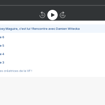
bey Maguire, c'est lui ! Rencontre avec Damien Witecka
e 6
e 5
e 4
e 3
s créatrices de la VF !
e 2
e 1
e Mektoub My Love arrive enfin ! Rencontre avec Shaïn Boumedine et Sal
i : après Toni en famille