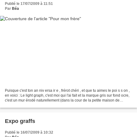
Publié le 17/07/2009 à 11:51
Par
Béa
Puisque c'est ton an niv ersa ir e , frérot chéri , et que tu aimes le poi s s on ,
en voici : Le light graph, c'est moi qui l'ai fait et la marque gris sur fond ocre,
c'est un mur érodé naturellement (dans la cour de la petite maison de
Marseille). Le...
Expo graffs
Publié le 16/07/2009 à 10:32