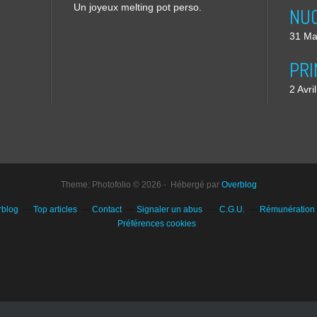
Un joyeux melting pot perso.
31 Ma
2 Avri
Theme: Photofolio © 2026 - Hébergé par
Overblog
rblog
Top articles
Contact
Signaler un abus
C.G.U.
Rémunération e
Préférences cookies