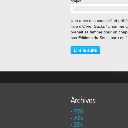
chapeau
…
Une amie m'a conseillé et prêté
livre d'Oliver Sacks "L'homme q
prenait sa femme pour un chap
aux Editions du Seuil, paru en 
Et j'avoue que j'ai adoré. Du co
vous le conseille aussi. Bizarre..
Lire la suite
Vous avez dit bizarre !? Elles so
Archives
2016
2015
2014