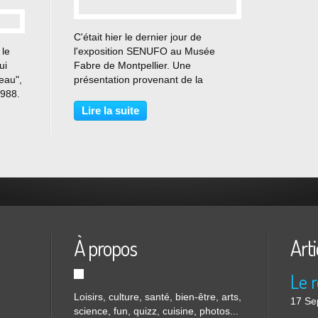
…
C'était hier le dernier jour de
 le
l'exposition SENUFO au Musée
ui
Fabre de Montpellier. Une
eau",
présentation provenant de la
1988.
collection du Musée de Cleeveland -
up, je
avec prière de reproduire la
Lire la suite
.
scénographie d'origine, c'est-à-dire
nt...
de respecter le mode d'affichage...
À propos
Arti
Loisirs, culture, santé, bien-être, arts,
17 Se
science, fun, quizz, cuisine, photos...