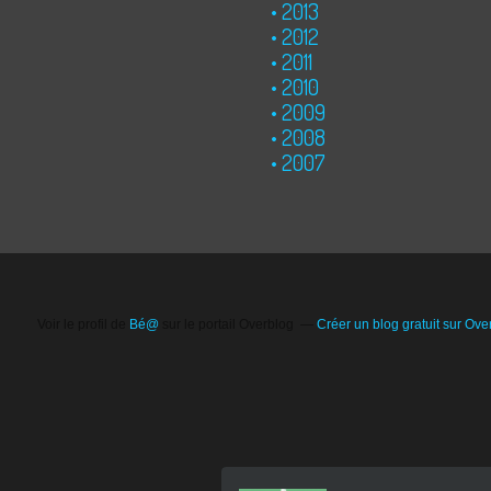
2013
2012
2011
2010
2009
2008
2007
Voir le profil de
Bé@
sur le portail Overblog
Créer un blog gratuit sur Ove