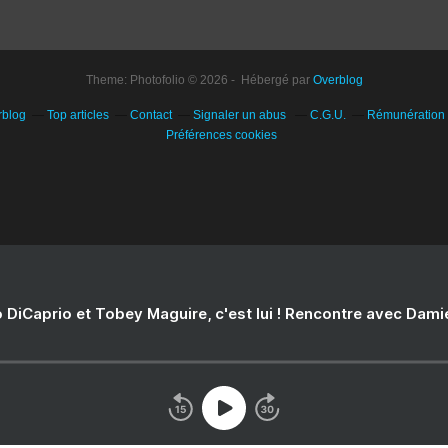
Theme: Photofolio © 2026 - Hébergé par
Overblog
rblog
Top articles
Contact
Signaler un abus
C.G.U.
Rémunération e
Préférences cookies
 DiCaprio et Tobey Maguire, c'est lui ! Rencontre avec Dam