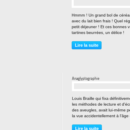
…
Hmmm ! Un grand bol de céréa
avec du lait bien frais ! Quel ré
petit déjeuner ! Et ces bonnes vi
tartines beurrées, un délice !
SOURCE DE VITAMINES ET
D'OLIGO-ELEMENTS Cela fait 
Lire la suite
décennies qu'on nous vante les
bienfaits du blé et du...
Anaglyptographie
…
Louis Braille qui fixa définitive
les méthodes de lecture et d'écr
des aveugles, avait lui-même p
la vue accidentellement à l'âge
trois ans. Elève, puis professeu
l'Institut des Jeunes Aveugles à
Lire la suite