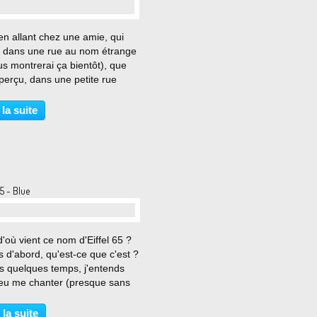
…
en allant chez une amie, qui
e dans une rue au nom étrange
us montrerai ça bientôt), que
pperçu, dans une petite rue
nte, ce panneau : Evocateur...
me fait penser à une nature
 la suite
du XVIIe siècle d'Antonio
: Et...
65 - Blue
…
'où vient ce nom d'Eiffel 65 ?
s d'abord, qu'est-ce que c'est ?
s quelques temps, j'entends
eu me chanter (presque sans
 des paroles étranges, puis il
 dans une sorte de transe
 la suite