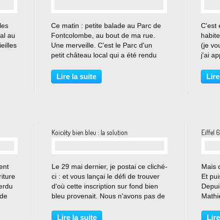
…
les
Ce matin : petite balade au Parc de
C'est 
gal au
Fontcolombe, au bout de ma rue.
habit
eilles
Une merveille. C'est le Parc d'un
(je vo
petit château local qui a été rendu
j'ai a
public grâce au voeu de son
adjace
des
ancienne propriétaire, Mine Charras,
Cela 
Lire la suite
Lire
qui en a fait don à la ville en 2005
morte 
avant de s'éteindre...
Ponce 
Koicéty bien bleu : la solution
Eiffel 
…
ment
Le 29 mai dernier, je postai ce cliché-
Mais d
iture
ci : et vous lançai le défi de trouver
Et pui
erdu
d'où cette inscription sur fond bien
Depui
 de
bleu provenait. Nous n'avons pas de
Mathi
r à
gagnant, mais je vous donne la
notes)
solution en image : Regardez bien !
entre
Lire la suite
Lire