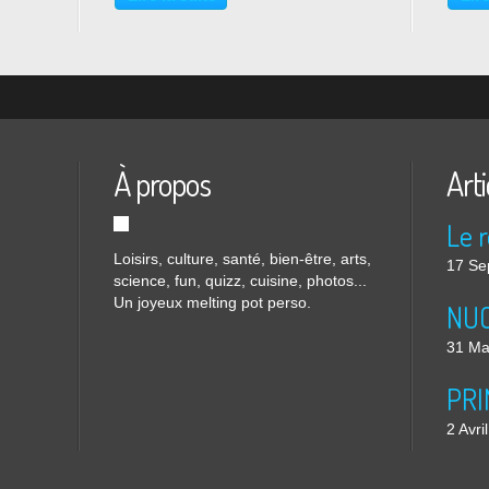
Sur chaque aile se trouve la même...
d'hila
oreille
À propos
Arti
Loisirs, culture, santé, bien-être, arts,
17 Se
science, fun, quizz, cuisine, photos...
Un joyeux melting pot perso.
31 Ma
2 Avri