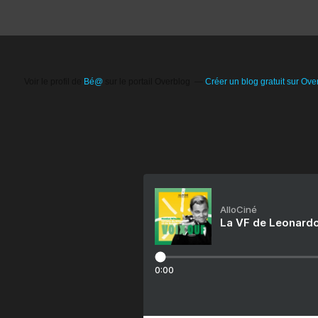
Voir le profil de
Bé@
sur le portail Overblog
Créer un blog gratuit sur Ove
AlloCiné
La VF de Leonardo
0:00