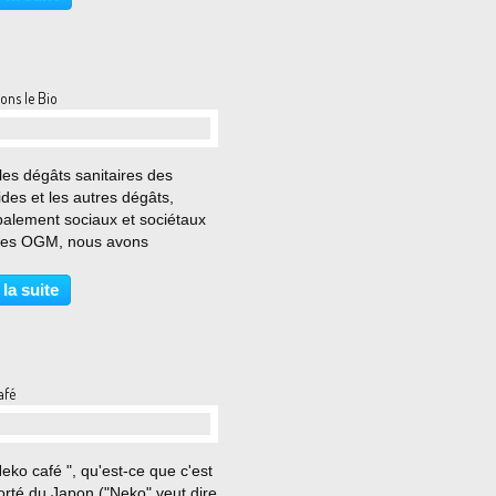
es pas du Capitole, j'ai été
e par une...
ons le Bio
…
les dégâts sanitaires des
ides et les autres dégâts,
palement sociaux et sociétaux
des OGM, nous avons
ellement tendance à nous
r vers les produits les plus
 la suite
et c'est pourquoi le bio prend
s en plus de place...
afé
…
eko café ", qu'est-ce que c'est
orté du Japon ("Neko" veut dire