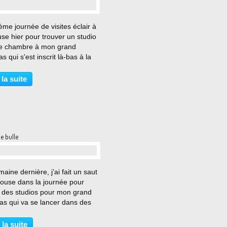
…
me journée de visites éclair à
se hier pour trouver un studio
e chambre à mon grand
 qui s'est inscrit là-bas à la
e Philo (au Mirail renommé
aurès). Cette fois-ci, Thomas
 la suite
là aussi puisqu'il vient de rentrer
 bulle
…
aine dernière, j'ai fait un saut
louse dans la journée pour
er des studios pour mon grand
s qui va se lancer dans des
s de philo, son grand dada. En
ulant vers le CROUS, à
 la suite