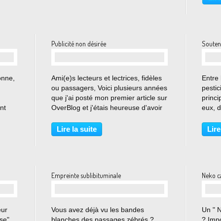
.
quelqu
happé
Publicité non désirée
Souten
…
onne,
Ami(e)s lecteurs et lectrices, fidèles
Entre 
ou passagers, Voici plusieurs années
pestic
que j'ai posté mon premier article sur
princi
nt
OverBlog et j'étais heureuse d'avoir
eux, 
, qui
un fournisseur de blog qui me
natur
permette de vous présenter des
tourne
Lire la suite
Lire
 tour
pages sans publicité. Hélas, il y a
sains 
quelques...
de plu
Empreinte sublibituminale
Neko c
…
eur
Vous avez déjà vu les bandes
Un " N
se"
blanches des passages zébrés ?
? Imp