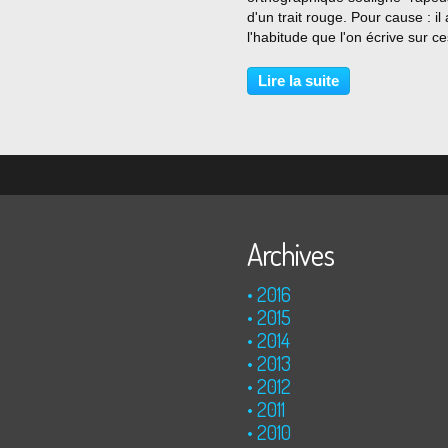
d'un trait rouge. Pour cause : il 
l'habitude que l'on écrive sur ce
dames qui font du rap leur éte
à l'instar d'une Diam's ou d'une
Lire la suite
Casey. Mais la rapeuse que j'ai
reçue de...
Archives
2016
2015
2014
2013
2012
2011
2010