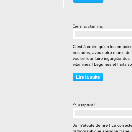
les deux lettres correspondent..
Ciel, mes vitamines !
…
C'est à croire qu'on les empois
nos ados, avec notre manie de
vouloir leur faire ingurgiter des
vitamines ! Légumes et fruits so
souvent toisés par mon Mathieu
préfère les pâtes, le riz ou les
Lire la suite
pommes de terre. Sans que son
de taille ne...
Yo la rapeuse !
…
Je m'étoufe de rire ! Le correct
orthographique souligne "rapeu