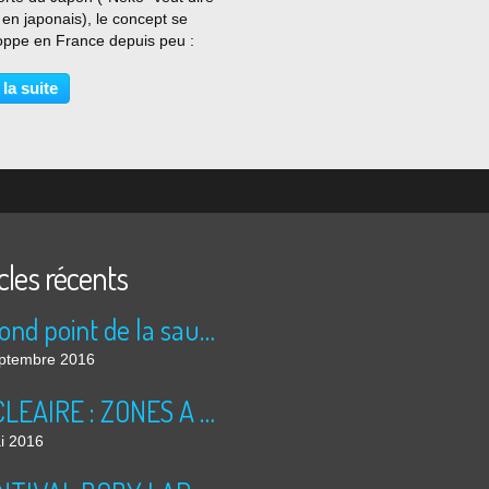
 en japonais), le concept se
oppe en France depuis peu :
un lieu de détente où l'on peut
taurer en compagnie de félins.
 la suite
 prouvé que le contact avec...
cles récents
Le rond point de la saucisse
ptembre 2016
NUCLEAIRE : ZONES A RISQUES
i 2016