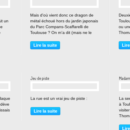
…
Mais d'où vient donc ce dragon de
Deuxiè
it un
métal échoué hors du jardin japonais
Toulou
ce
du Parc Compans-Scaffarelli de
ou un
e
Toulouse ? On m'a dit (mais ne le
Thomas
ctures
répétez à personne) que ce serait le
fac d
arte
sculpteur gersois et astaffortais Tom
Jean-J
Lire la suite
Lire
Petrusson qui l'aurait amené
était 
jusqu'en ces...
de...
Jeu de piste
Madame
…
plaque
La rue est un vrai jeu de piste :
La sem
odève
à Tou
issais
visit
Lire la suite
Thoma
rie
étude
alité
déamb
Lire