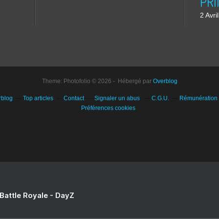
2 Avri
Theme: Photofolio © 2026 - Hébergé par
Overblog
rblog
Top articles
Contact
Signaler un abus
C.G.U.
Rémunération e
Préférences cookies
 Battle Royale - DayZ