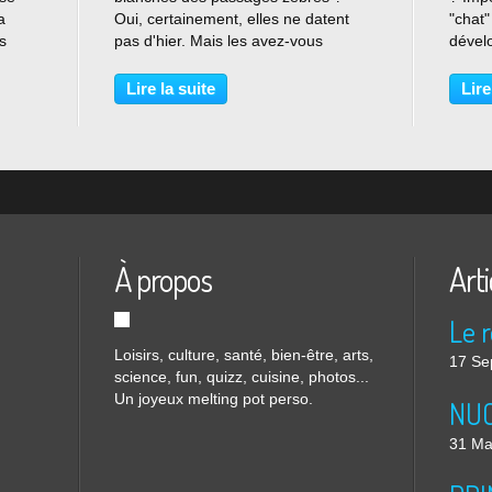
a
Oui, certainement, elles ne datent
"chat"
s
pas d'hier. Mais les avez-vous
dével
ndard
regardées de près ? Si tel est le cas,
c'est 
vous avez sans doute remarqué,
se res
Lire la suite
Lire
comme moi, que certaines rappellent
Il est
les sillons des empreintes...
À propos
Arti
Loisirs, culture, santé, bien-être, arts,
17 Se
science, fun, quizz, cuisine, photos...
Un joyeux melting pot perso.
31 Ma