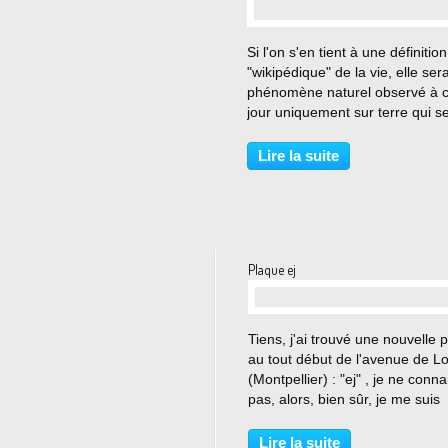
…
Si l'on s'en tient à une définition
"wikipédique" de la vie, elle sera
phénomène naturel observé à 
jour uniquement sur terre qui s
manifesterait à travers des stru
matérielles complexes, qui s'éc
Lire la suite
donc de l'équilibre
thermodynamique...
Plaque ej
…
Tiens, j'ai trouvé une nouvelle 
au tout début de l'avenue de L
(Montpellier) : "ej" , je ne conna
pas, alors, bien sûr, je me suis
renseignée. Il s'agit d'une fonde
americano-internationale. En ré
Lire la suite