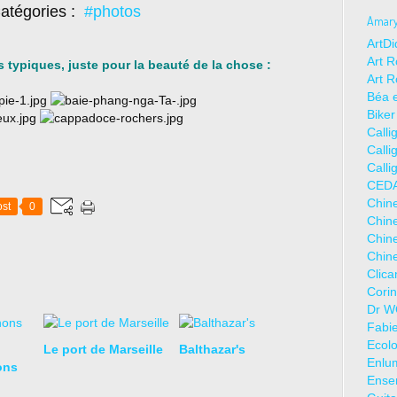
atégories :
#photos
Amaryl
ArtDi
Art R
 typiques, juste pour la beauté de la chose :
Art R
Béa e
Biker
Calli
Calli
Calli
CEDA
Chine
st
0
Chine
Chine
Chine
Clic
Corin
Dr WO
Fabie
Ecolo
Le port de Marseille
Balthazar's
Enlum
ons
Ense