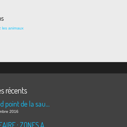
ns
 les animaux
es récents
Le rond point de la saucisse
mbre 2016
NUCLEAIRE : ZONES A RISQUES