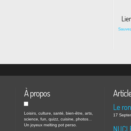
Lie
Sauvez
À propos
Articl
Loisirs, culture, santé, bien-être, arts,
17 Septe
science, fun, quizz, cuisine, photos...
Un joyeux melting pot perso.