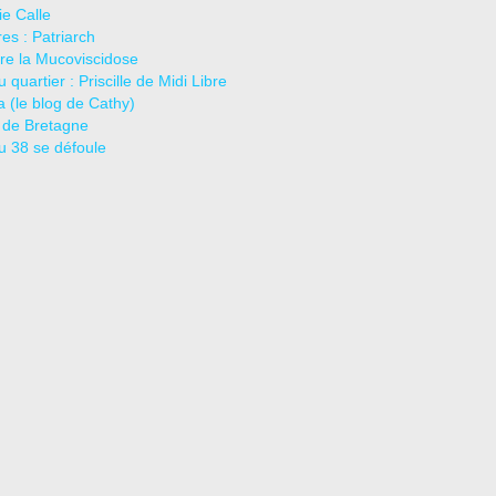
e Calle
es : Patriarch
re la Mucoviscidose
u quartier : Priscille de Midi Libre
ja (le blog de Cathy)
 de Bretagne
u 38 se défoule