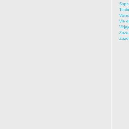
Sophi
Timbr
Vainc
Vie d
Virja
Zaza
Zazo