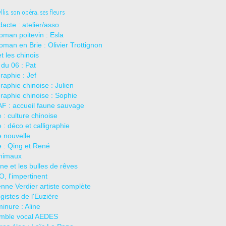
lis, son opéra, ses fleurs
dacte : atelier/asso
oman poitevin : Esla
oman en Brie : Olivier Trottignon
t les chinois
 du 06 : Pat
graphie : Jef
graphie chinoise : Julien
graphie chinoise : Sophie
F : accueil faune sauvage
 : culture chinoise
 : déco et calligraphie
 nouvelle
 : Qing et René
animaux
ne et les bulles de rêves
, l'impertinent
nne Verdier artiste complète
gistes de l'Euzière
inure : Aline
mble vocal AEDES