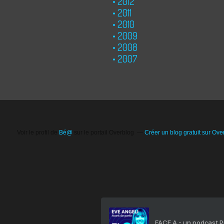
2012
2011
2010
2009
2008
2007
Voir le profil de
Bé@
sur le portail Overblog
Créer un blog gratuit sur Ove
FACE A - un podcast 