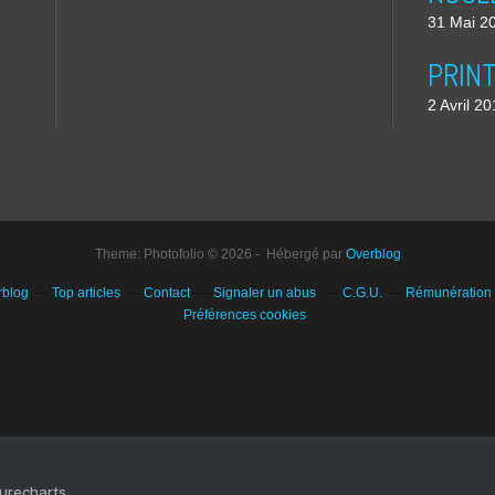
31 Mai 2
2 Avril 2
Theme: Photofolio © 2026 - Hébergé par
Overblog
rblog
Top articles
Contact
Signaler un abus
C.G.U.
Rémunération e
Préférences cookies
Purecharts