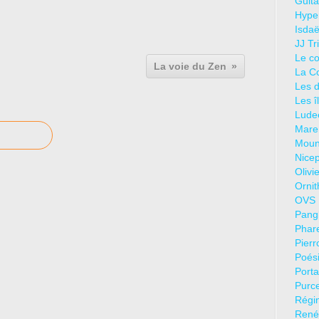
Guita
Hyper
Isdaë
JJ Tr
Le co
La voie du Zen
La C
Les d
Les î
Lude
Mare
Mouni
Nicep
Olivi
Ornit
OVS 
Pang
Phar
Pierr
Poési
Porta
Purce
Régin
René