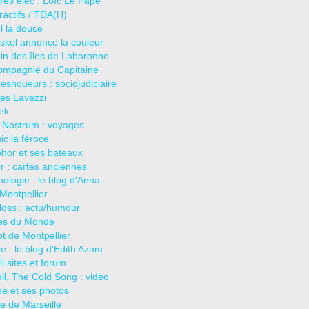
res élec : Loïc Le Pape
actifs / TDA(H)
l la douce
iskel annonce la couleur
in des îles de Labaronne
ompagnie du Capitaine
esnoueurs : sociojudiciaire
les Lavezzi
ek
 Nostrum : voyages
c la féroce
hor et ses bateaux
er : cartes anciennes
hologie : le blog d'Anna
Montpellier
loss : actu/humour
es du Monde
ot de Montpellier
e : le blog d'Edith Azam
il sites et forum
ll, The Cold Song : video
e et ses photos
e de Marseille