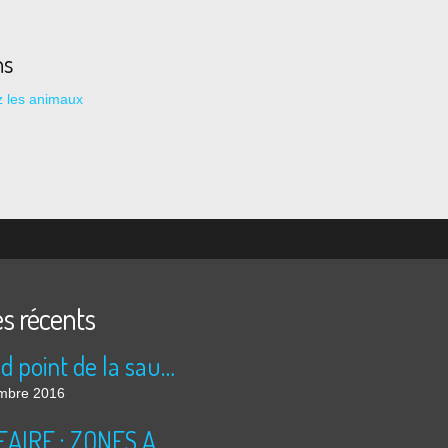
ns
 les animaux
es récents
Le rond point de la saucisse
mbre 2016
NUCLEAIRE : ZONES A RISQUES