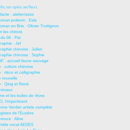
lis, son opéra, ses fleurs
dacte : atelier/asso
oman poitevin : Esla
oman en Brie : Olivier Trottignon
t les chinois
 du 06 : Pat
graphie : Jef
graphie chinoise : Julien
graphie chinoise : Sophie
F : accueil faune sauvage
 : culture chinoise
 : déco et calligraphie
 nouvelle
 : Qing et René
animaux
ne et les bulles de rêves
, l'impertinent
nne Verdier artiste complète
gistes de l'Euzière
inure : Aline
mble vocal AEDES