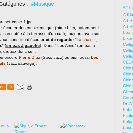
Catégories :
#Musique
Amaryl
ArtDi
Art R
Art R
ur écouter des musiciens que j'aime bien, notamment
Béa e
vais écoutée à la terrasse d'un café, toujours avec son
Biker
 vous conseille d'écouter
et de regarder
"La chaise"
,
Calli
s" (
en bas à gauche
). Dans " Les Amiq" (en bas à
Calli
), cliquez donc sur :
Calli
ou encore
Pierre Diaz
(Saxo Jazz) ou bien aussi
Les
CEDA
als
(Jazz sauvage).
Chine
Chine
Chine
Chine
st
0
Clic
Corin
Dr WO
Fabie
Ecolo
Enlum
Ense