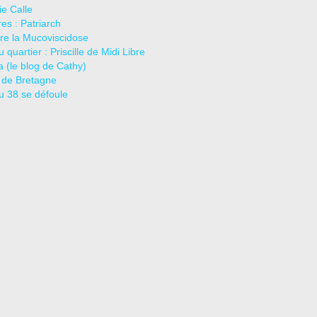
e Calle
es : Patriarch
re la Mucoviscidose
u quartier : Priscille de Midi Libre
ja (le blog de Cathy)
 de Bretagne
u 38 se défoule