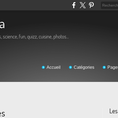
éa
, science, fun, quizz, cuisine, photos...
Accueil
Catégories
Page
Les
es