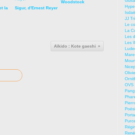
Guita
Woodstock
Hyper
t la
Sigur, d'Ernest Reyer
Isdaë
JJ Tr
Le co
La C
Les d
Les î
Aïkido : Kote gaeshi
Lude
Mare
Mouni
Nicep
Olivi
Ornit
OVS 
Pang
Phar
Pierr
Poési
Porta
Purce
Régin
René