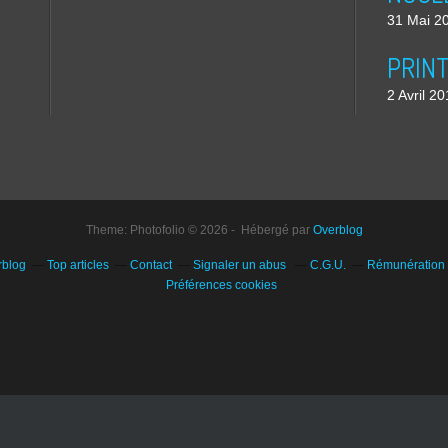
31 Mai 2
2 Avril 2
Theme: Photofolio © 2026 - Hébergé par
Overblog
rblog
Top articles
Contact
Signaler un abus
C.G.U.
Rémunération e
Préférences cookies