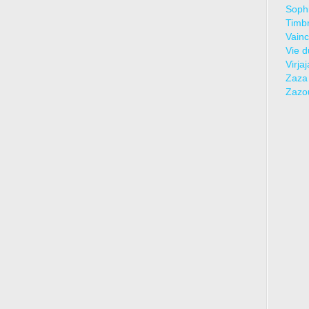
Sophi
Timbr
Vainc
Vie d
Virja
Zaza
Zazo