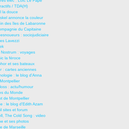
res élec : Loïc Le Pape
actifs / TDA(H)
l la douce
iskel annonce la couleur
in des îles de Labaronne
ompagnie du Capitaine
esnoueurs : sociojudiciaire
les Lavezzi
ek
 Nostrum : voyages
c la féroce
hor et ses bateaux
er : cartes anciennes
hologie : le blog d'Anna
Montpellier
loss : actu/humour
es du Monde
ot de Montpellier
e : le blog d'Edith Azam
il sites et forum
ll, The Cold Song : video
e et ses photos
e de Marseille