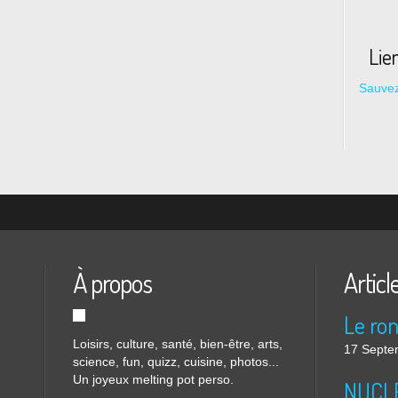
Lie
Sauvez
À propos
Articl
Loisirs, culture, santé, bien-être, arts,
17 Septe
science, fun, quizz, cuisine, photos...
Un joyeux melting pot perso.