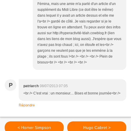
Fémina, mais une amie m'a parlé d'un article d'un
supplément du Midi Libre (ce doit être le même)
dans lequel il y avait un article dessus et elle me
l'a<br /> gardé de côté. Je vais regarder si je le
trouve en ligne en attendant. Tu peux avoir des infos
aussi sur http://hyperactivité-tdah.cowblog.fr (lien
dans les liens de mon blog aussi). J'espère que vous
n'avez pas trop chaud ; ici, on étoufe et les<br />
garçons ne veulent pas que je les emmène à la
plage ; ils sont fous !<br /> <br /> <br /> Plein de
bisous<br /> <br /> <br /> <br />
P
patriarch
08/07/2013 07:05
<br /> C'est vrai : un monsieur.... Bises et bonne journée<br />
Répondre
< Homer Simpson
Hugo Cabret >