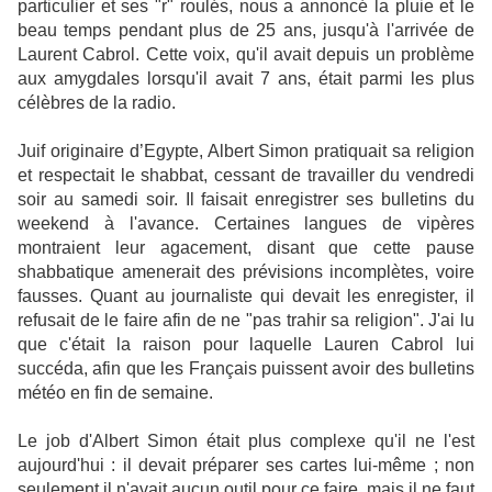
particulier et ses "r" roulés, nous a annoncé la pluie et le
beau temps pendant plus de 25 ans, jusqu'à l'arrivée de
Laurent Cabrol. Cette voix, qu'il avait depuis un problème
aux amygdales lorsqu'il avait 7 ans, était parmi les plus
célèbres de la radio.
Juif originaire d’Egypte, Albert Simon pratiquait sa religion
et respectait le shabbat, cessant de travailler du vendredi
soir au samedi soir. Il faisait enregistrer ses bulletins du
weekend à l'avance. Certaines langues de vipères
montraient leur agacement, disant que cette pause
shabbatique amenerait des prévisions incomplètes, voire
fausses. Quant au journaliste qui devait les enregister, il
refusait de le faire afin de ne "pas trahir sa religion". J'ai lu
que c'était la raison pour laquelle Lauren Cabrol lui
succéda, afin que les Français puissent avoir des bulletins
météo en fin de semaine.
Le job d'Albert Simon était plus complexe qu'il ne l'est
aujourd'hui : il devait préparer ses cartes lui-même ; non
seulement il n'avait aucun outil pour ce faire, mais il ne faut