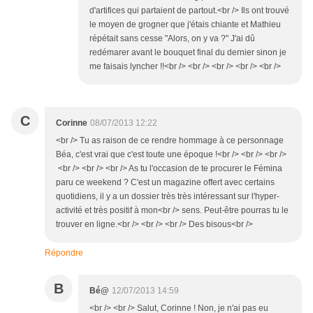
d'artifices qui partaient de partout.<br /> Ils ont trouvé
le moyen de grogner que j'étais chiante et Mathieu
répétait sans cesse "Alors, on y va ?" J'ai dû
redémarer avant le bouquet final du dernier sinon je
me faisais lyncher !!<br /> <br /> <br /> <br /> <br />
C
Corinne
08/07/2013 12:22
<br /> Tu as raison de ce rendre hommage à ce personnage
Béa, c'est vrai que c'est toute une époque !<br /> <br /> <br />
<br /> <br /> <br /> As tu l'occasion de te procurer le Fémina
paru ce weekend ? C'est un magazine offert avec certains
quotidiens, il y a un dossier très très intéressant sur l'hyper-
activité et très positif à mon<br /> sens. Peut-être pourras tu le
trouver en ligne.<br /> <br /> <br /> Des bisous<br />
Répondre
B
Bé@
12/07/2013 14:59
<br /> <br /> Salut, Corinne ! Non, je n'ai pas eu