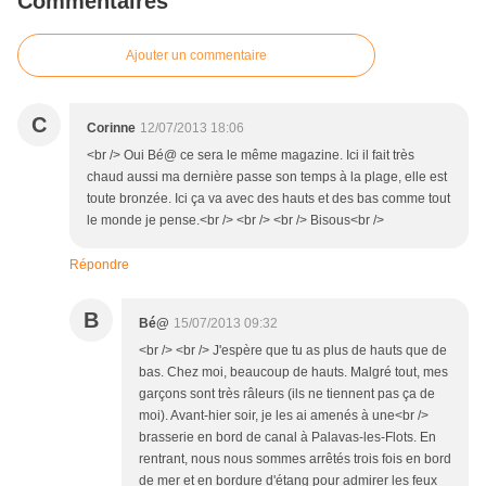
Commentaires
Ajouter un commentaire
C
Corinne
12/07/2013 18:06
<br /> Oui Bé@ ce sera le même magazine. Ici il fait très
chaud aussi ma dernière passe son temps à la plage, elle est
toute bronzée. Ici ça va avec des hauts et des bas comme tout
le monde je pense.<br /> <br /> <br /> Bisous<br />
Répondre
B
Bé@
15/07/2013 09:32
<br /> <br /> J'espère que tu as plus de hauts que de
bas. Chez moi, beaucoup de hauts. Malgré tout, mes
garçons sont très râleurs (ils ne tiennent pas ça de
moi). Avant-hier soir, je les ai amenés à une<br />
brasserie en bord de canal à Palavas-les-Flots. En
rentrant, nous nous sommes arrêtés trois fois en bord
de mer et en bordure d'étang pour admirer les feux