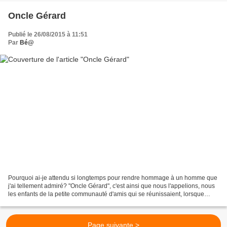
Oncle Gérard
Publié le 26/08/2015 à 11:51
Par
Bé@
Pourquoi ai-je attendu si longtemps pour rendre hommage à un homme que
j'ai tellement admiré? "Oncle Gérard", c'est ainsi que nous l'appelions, nous
les enfants de la petite communauté d'amis qui se réunissaient, lorsque
j'étais encore haute comme trois...
Page suivante >