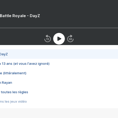
 Battle Royale - DayZ
 DayZ
 a 13 ans (et vous l'avez ignoré)
e (littéralement)
im Rayan
 toutes les règles
s les jeux vidéo
us choquant de Rockstar ? - Le scandale BULLY