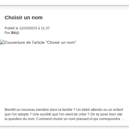
blocs de péridotite (roche...
Choisir un nom
Publié le 12/10/2015 à 11:37
Par
Bé@
Bientôt un nouveau membre dans la famille ? Un bébé attendu ou un enfant
que l'on adopte ? Une société que l'on vient de créer ? On se pose bien vite
la question du nom. Comment choisir un nom plaisant et qui correspondra à
nos attentes ? Dans le cas...