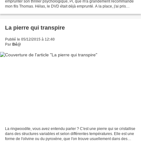
emprunter son thriller psychologique, Pi, que m'a grandement recommandé
mon fils Thomas. Hélas, le DVD était déjà emprunté. A la place, j'ai pris
REQUIEM FOR A DREAM, qu'il a réalisé...
La pierre qui transpire
Publié le 05/12/2015 à 12:40
Par
Bé@
La ringwoodite, vous avez entendu parler ? C'est une pierre qui se cristallise
dans des structures variables et selon différentes températures. Elle est une
forme de l'olivine ou du pyroxène, que l'on trouve usuellement dans des