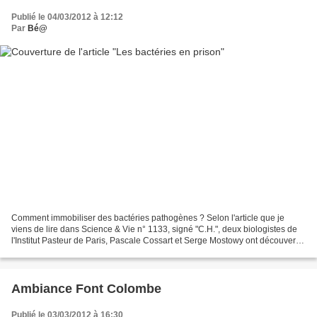
Publié le 04/03/2012 à 12:12
Par
Bé@
Comment immobiliser des bactéries pathogènes ? Selon l'article que je
viens de lire dans Science & Vie n° 1133, signé "C.H.", deux biologistes de
l'Institut Pasteur de Paris, Pascale Cossart et Serge Mostowy ont découvert
que les SEPTINES , qui sont des...
Ambiance Font Colombe
Publié le 03/03/2012 à 16:30