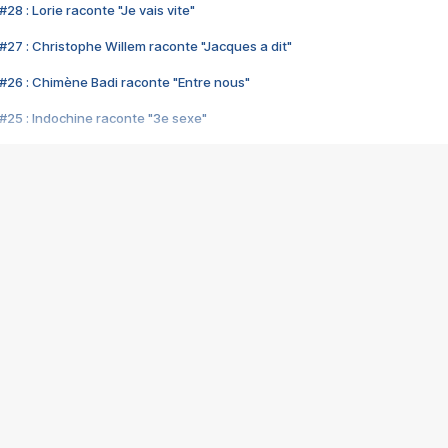
28 : Lorie raconte "Je vais vite"
#27 : Christophe Willem raconte "Jacques a dit"
#26 : Chimène Badi raconte "Entre nous"
#25 : Indochine raconte "3e sexe"
#24 : Zaho raconte "C'est chelou"
#23 : Patrick Bruel raconte "Au café des délices"
#22 : Kyo raconte "Le chemin"
#21 : Nolwenn Leroy raconte "Cassé"
#20 : Patrick Hernandez raconte "Born to be alive"
#19 : Lorie raconte "Près de moi"
#18 : Michael Jones raconte "A nos actes manqués" (avec Jean-Jacque
#17 : Khaled raconte "Aïcha"
#16 : Corneille raconte "Parce qu'on vient de loin"