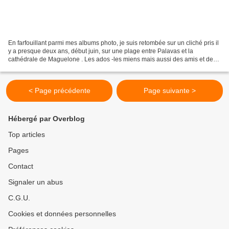
En farfouillant parmi mes albums photo, je suis retombée sur un cliché pris il
y a presque deux ans, début juin, sur une plage entre Palavas et la
cathédrale de Maguelone . Les ados -les miens mais aussi des amis et des
correspondants venus d'Allemagne-...
< Page précédente
Page suivante >
Hébergé par Overblog
Top articles
Pages
Contact
Signaler un abus
C.G.U.
Cookies et données personnelles