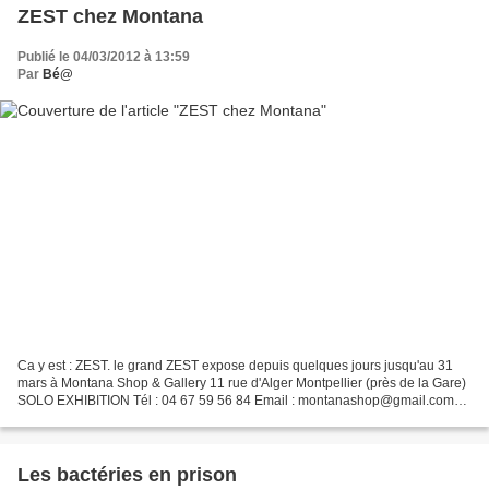
ZEST chez Montana
Publié le 04/03/2012 à 13:59
Par
Bé@
Ca y est : ZEST. le grand ZEST expose depuis quelques jours jusqu'au 31
mars à Montana Shop & Gallery 11 rue d'Alger Montpellier (près de la Gare)
SOLO EXHIBITION Tél : 04 67 59 56 84 Email : montanashop@gmail.com
Ouvert du lundi 13h30 au samedi 19h www.montana-gallery-
montpellier.com...
Les bactéries en prison