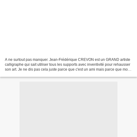
A ne surtout pas manquer. Jean-Frédérique CREVON est un GRAND artiste
calligraphe qui sait utiliser tous les supports avec inventivité pour rehausser
son art. Je ne dis pas cela juste parce que c'est un ami mais parce que mon
sens aigu de l'esthétique...