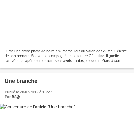
Juste une chtite photo de notre ami marseillais du Valon des Aufes. Céleste
de son prénom. Souvent accompagné de sa tendre Célestine. Il guette
l'arrivée de l'apéro sur les terrasses avoisinantes, le coquin. Gare à son
sans-gêne et à son bec ! Cet olibrius...
Une branche
Publié le 28/02/2012 à 18:27
Par
Bé@