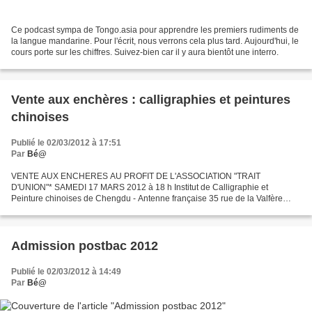
Ce podcast sympa de Tongo.asia pour apprendre les premiers rudiments de
la langue mandarine. Pour l'écrit, nous verrons cela plus tard. Aujourd'hui, le
cours porte sur les chiffres. Suivez-bien car il y aura bientôt une interro.
Vente aux enchères : calligraphies et peintures
chinoises
Publié le 02/03/2012 à 17:51
Par
Bé@
VENTE AUX ENCHERES AU PROFIT DE L'ASSOCIATION "TRAIT
D'UNION"* SAMEDI 17 MARS 2012 à 18 h Institut de Calligraphie et
Peinture chinoises de Chengdu - Antenne française 35 rue de la Valfère
Montpellier "Ecusson" CALLIGRAPHIES ET PEINTURES CHINOISES
Collection...
Admission postbac 2012
Publié le 02/03/2012 à 14:49
Par
Bé@